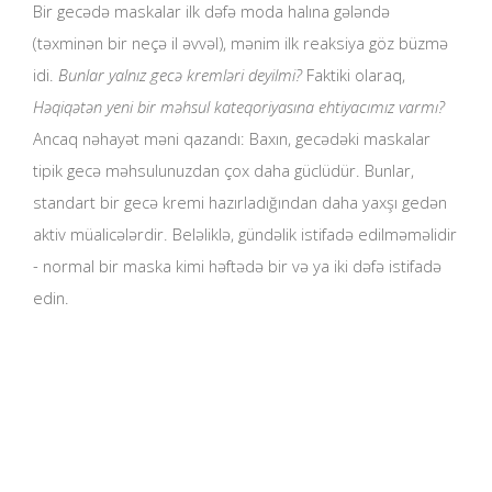
Bir gecədə maskalar ilk dəfə moda halına gələndə
(təxminən bir neçə il əvvəl), mənim ilk reaksiya göz büzmə
idi.
Bunlar yalnız gecə kremləri deyilmi?
Faktiki olaraq,
Həqiqətən yeni bir məhsul kateqoriyasına ehtiyacımız varmı?
Ancaq nəhayət məni qazandı: Baxın, gecədəki maskalar
tipik gecə məhsulunuzdan çox daha güclüdür. Bunlar,
standart bir gecə kremi hazırladığından daha yaxşı gedən
aktiv müalicələrdir. Beləliklə, gündəlik istifadə edilməməlidir
- normal bir maska ​​kimi həftədə bir və ya iki dəfə istifadə
edin.