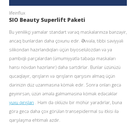
lifeinflux
SIO Beauty Superlift Paketi
Bu yenilikçi yamalar standart vərəq maskalarınıza bənzəyir,
ancaq bunlardan daha çoxunu edir. Əvvəla, tibbi səviyyəli
silikondan hazırlandıqları üçün biyoselülozdan və ya
pambıqlı parçalardan (ümumiyyətlə təbəqə maskaları
hansı növdən hazırlanır) daha sərtdirlər. Bunlar üzünüzü
qucaqlayır, qırışların və qırışların qarşısını almaq üçün
dərinizin düz uzanmasına kömək edir. Sonra onları gecə
geyinirsən, üzün əmələ gəlməməsinə kömək edəcəklər
yuxu qırışları
. Həm də oklüziv bir möhür yaradırlar, buna
görə gecə daha çox görülən transepidermal su itkisi ilə
qarşılaşma ehtimalı azdır.