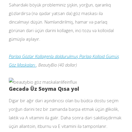
Səhərdəki böyük probleminiz şişkin, yorğun, qaranlıq
gözlərdirsə (nə qədər yatsan da) göz maskası ilə
dincəlməyi düşün. Nəmləndirilmiş, hamar və parlaq
görünən dəri üçün dərini kollagen, inci tozu və kolloidal
gümüşlə aşılayır.
Parlaq Gözlər Kollagenlə doldurulmuş Parlaq Kolloid Gümüş
Göz Maskaları
, BeautyBio (40 dollar)
lifeinflux
Gecədə Üz Soyma Qısa yol
Digər bir ağır dəri aşındırıcısı olan bu büdcə dostu seçim
yorğun dərini tez bir zamanda bərpa etmək üçün glikolik,
laktik və A vitamini ilə gəlir. Daha sonra dəri sakitləşdirmək
üçün allantoin, itburnu və E vitamini ilə tamponlanır.