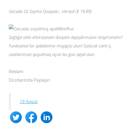
Gecədə Üz Soyma Qısayolu
, Versed ($ 19.99)
lifeinflux
Sağlığa olan ehtirasınızın dünyanı dəyişdirməsini istəyirsinizmi?
Funksional bir qidalanma məşqçisi olun! Gələcək canlı iş
saatlarımıza qoşulmaq üçün bu gün qeyd olun.
Reklam
Dostlarınızla Paylaşın:
19 Avqust