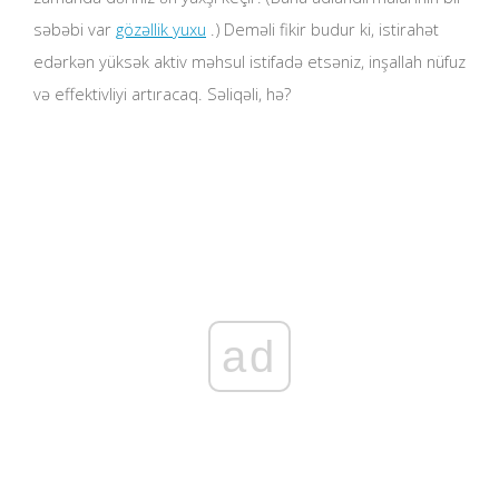
səbəbi var
gözəllik yuxu
.) Deməli fikir budur ki, istirahət
edərkən yüksək aktiv məhsul istifadə etsəniz, inşallah nüfuz
və effektivliyi artıracaq. Səliqəli, hə?
ad