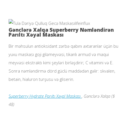
lifeinflux
Gənclərə Xalqa Superberry Nəmləndirən
Parıltı Xəyal Maskası
Bir məhsulun antioksidant zərbə qabını axtaranlar üçün bu
yuxu maskası goji giləmeyvəsi, tikanlı armud və maqui
meyvəsi ekstraktı kimi şeyləri birləşdirir; C vitamini və E.
Sonra nəmləndirmə dörd güclü maddədən gəlir: skvalen,
betain, hialuron turşusu və gliserin.
Superberry Hydrate Parıltı Xəyal Maskası
, Gənclərə Xalqa ($
48)