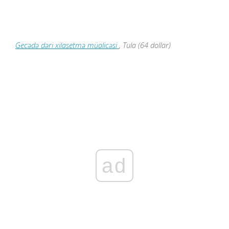
Gecədə dəri xilasetmə müalicəsi
, Tula (64 dollar)
ad