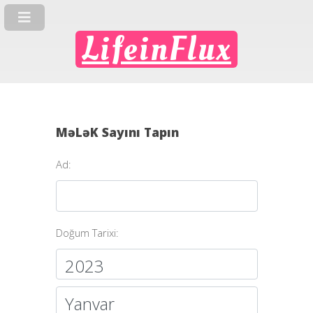
LifeinFlux
MəLəK Sayını Tapın
Ad:
Doğum Tarixi: