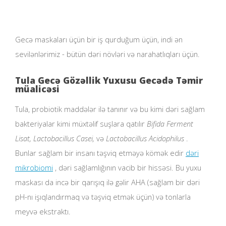
Gecə maskaları üçün bir iş qurduğum üçün, indi ən
sevilənlərimiz - bütün dəri növləri və narahatlıqları üçün.
Tula Gecə Gözəllik Yuxusu Gecədə Təmir
müalicəsi
Tula, probiotik maddələr ilə tanınır və bu kimi dəri sağlam
bakteriyalar kimi müxtəlif suşlara qatılır
Bifida Ferment
Lisat, Lactobacillus Casei,
və
Lactobacillus Acidophilus
.
Bunlar sağlam bir insanı təşviq etməyə kömək edir
dəri
mikrobiomi
, dəri sağlamlığının vacib bir hissəsi. Bu yuxu
maskası da incə bir qarışıq ilə gəlir AHA (sağlam bir dəri
pH-nı işıqlandırmaq və təşviq etmək üçün) və tonlarla
meyvə ekstraktı.