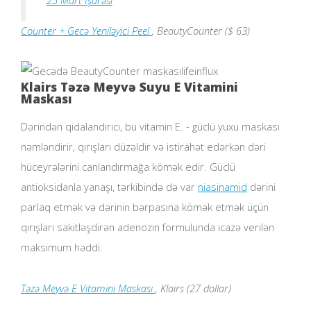
Counter + Gecə Yeniləyici Peel
, BeautyCounter ($ 63)
lifeinflux
Klairs Təzə Meyvə Suyu E Vitamini
Maskası
Dərindən qidalandırıcı, bu vitamin E. - güclü yuxu maskası
nəmləndirir, qırışları düzəldir və istirahət edərkən dəri
hüceyrələrini canlandırmağa kömək edir. Güclü
antioksidanla yanaşı, tərkibində də var
niasinamid
dərini
parlaq etmək və dərinin bərpasına kömək etmək üçün
qırışları sakitləşdirən adenozin formulunda icazə verilən
maksimum həddi.
Təzə Meyvə E Vitamini Maskası
, Klairs (27 dollar)