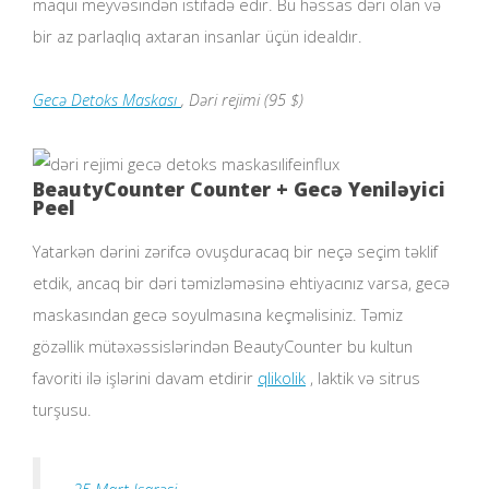
maqui meyvəsindən istifadə edir. Bu həssas dəri olan və
bir az parlaqlıq axtaran insanlar üçün idealdır.
Gecə Detoks Maskası
, Dəri rejimi (95 $)
lifeinflux
BeautyCounter Counter + Gecə Yeniləyici
Peel
Yatarkən dərini zərifcə ovuşduracaq bir neçə seçim təklif
etdik, ancaq bir dəri təmizləməsinə ehtiyacınız varsa, gecə
maskasından gecə soyulmasına keçməlisiniz. Təmiz
gözəllik mütəxəssislərindən BeautyCounter bu kultun
favoriti ilə işlərini davam etdirir
qlikolik
, laktik və sitrus
turşusu.
25 Mart Işarəsi