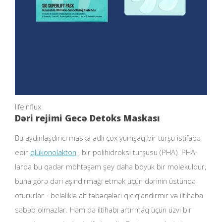
lifeinflux
Dəri rejimi Gecə Detoks Maskası
Bu aydınlaşdırıcı maska ​​adlı çox yumşaq bir turşu istifadə
edir
qlükonolakton
, bir polihidroksi turşusu (PHA). PHA-
larda bu qədər möhtəşəm şey daha böyük bir molekuldur,
buna görə dəri aşındırmağı etmək üçün dərinin üstündə
otururlar - beləliklə alt təbəqələri qıcıqlandırmır və iltihaba
səbəb olmazlar. Həm də iltihabı artırmaq üçün üzvi bir