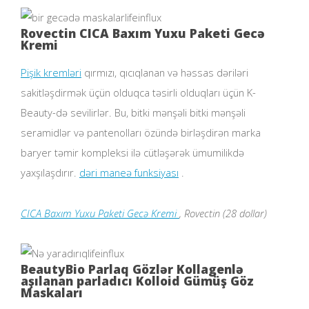
lifeinflux
Rovectin CICA Baxım Yuxu Paketi Gecə
Kremi
Pişik kremləri
qırmızı, qıcıqlanan və həssas dəriləri
sakitləşdirmək üçün olduqca təsirli olduqları üçün K-
Beauty-də sevilirlər. Bu, bitki mənşəli bitki mənşəli
seramidlər və pantenolları özündə birləşdirən marka
baryer təmir kompleksi ilə cütləşərək ümumilikdə
yaxşılaşdırır.
dəri maneə funksiyası
.
CICA Baxım Yuxu Paketi Gecə Kremi
, Rovectin (28 dollar)
lifeinflux
BeautyBio Parlaq Gözlər Kollagenlə
aşılanan parladıcı Kolloid Gümüş Göz
Maskaları