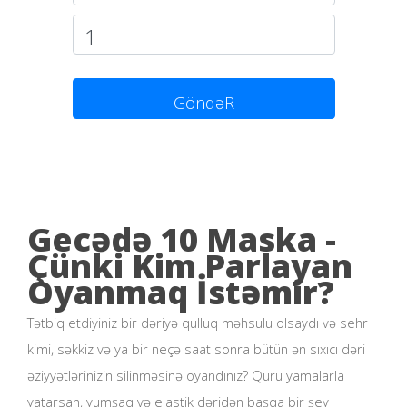
GöndəR
Gecədə 10 Maska -
Çünki Kim Parlayan
Oyanmaq İstəmir?
Tətbiq etdiyiniz bir dəriyə qulluq məhsulu olsaydı və sehr
kimi, səkkiz və ya bir neçə saat sonra bütün ən sıxıcı dəri
əziyyətlərinizin silinməsinə oyandınız? Quru yamalarla
yatarsan, yumşaq və elastik dəridən başqa bir şey