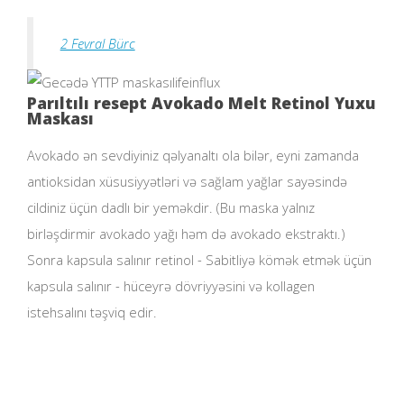
2 Fevral Bürc
lifeinflux
Parıltılı resept Avokado Melt Retinol Yuxu
Maskası
Avokado ən sevdiyiniz qəlyanaltı ola bilər, eyni zamanda
antioksidan xüsusiyyətləri və sağlam yağlar sayəsində
cildiniz üçün dadlı bir yeməkdir. (Bu maska ​​yalnız
birləşdirmir avokado yağı həm də avokado ekstraktı.)
Sonra kapsula salınır retinol - Sabitliyə kömək etmək üçün
kapsula salınır - hüceyrə dövriyyəsini və kollagen
istehsalını təşviq edir.