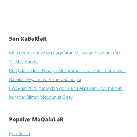
Son XəBəRləR
Metronun sendviçləri həqiqətən çörəkdən hazırlanırmı?
31 May Bürclər
Bu Qidalandırıcı Fasulye Mükəmməl Lif və Zülal mənbəyidir
Balıqlar Peşələri və Biznes Bələdçisi
EWG-nin 2020 günəşdən qoruyucu ekranlar üçün təlimatı
burada: Bilməli olduğunuz 6 şey
Popular MəQaləLəR
Iyun Bürcü