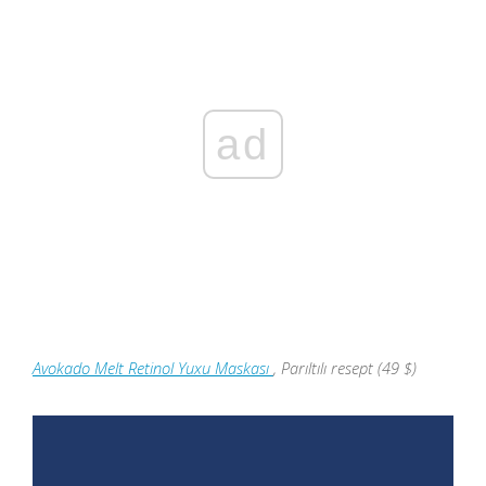
ad
Avokado Melt Retinol Yuxu Maskası
, Parıltılı resept (49 $)