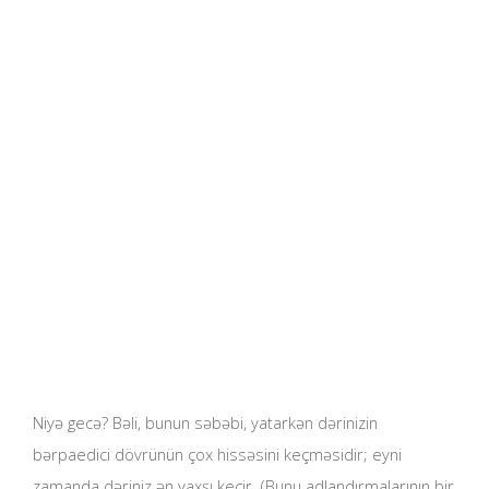
Niyə gecə? Bəli, bunun səbəbi, yatarkən dərinizin
bərpaedici dövrünün çox hissəsini keçməsidir; eyni
zamanda dəriniz ən yaxşı keçir. (Bunu adlandırmalarının bir