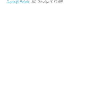
Superlift Paketi
, SIO Gözəlliyi ($ 39.99)