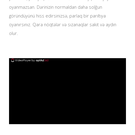
oyanmazsan. Dərinizin normaldan daha solğun
göründüyünü hiss edirsinizsə, parlaq bir parıltıya
oyanırsınız. Qara nöqtələr və sızanaqlar sakit və aydın
olur.
ad