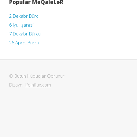
Popular MəQaləLəR
2 Dekabr Bürc
6 Iyul Işarəsi
7 Dekabr Bürcü
26 Aprel Bürcü
© Bütün Hüquqlar Qorunur
Dizayn:
lifeinflux.com