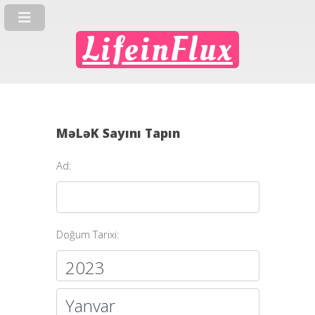
LifeinFlux
MəLəK Sayını Tapın
Ad:
Doğum Tarixi: