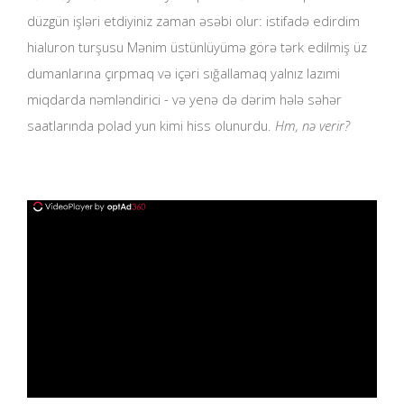
düzgün işləri etdiyiniz zaman əsəbi olur: istifadə edirdim
hialuron turşusu Mənim üstünlüyümə görə tərk edilmiş üz
dumanlarına çırpmaq və içəri sığallamaq yalnız lazımi
miqdarda nəmləndirici - və yenə də dərim hələ səhər
saatlarında polad yun kimi hiss olunurdu.
Hm, nə verir?
ad