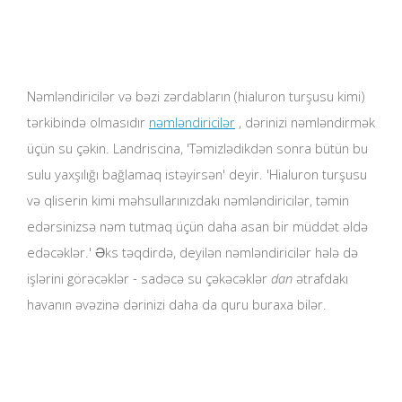
Nəmləndiricilər və bəzi zərdabların (hialuron turşusu kimi)
tərkibində olmasıdır
nəmləndiricilər
, dərinizi nəmləndirmək
üçün su çəkin. Landriscina, 'Təmizlədikdən sonra bütün bu
sulu yaxşılığı bağlamaq istəyirsən' deyir. 'Hialuron turşusu
və qliserin kimi məhsullarınızdakı nəmləndiricilər, təmin
edərsinizsə nəm tutmaq üçün daha asan bir müddət əldə
edəcəklər.' Əks təqdirdə, deyilən nəmləndiricilər hələ də
işlərini görəcəklər - sadəcə su çəkəcəklər
dan
ətrafdakı
havanın əvəzinə dərinizi daha da quru buraxa bilər.