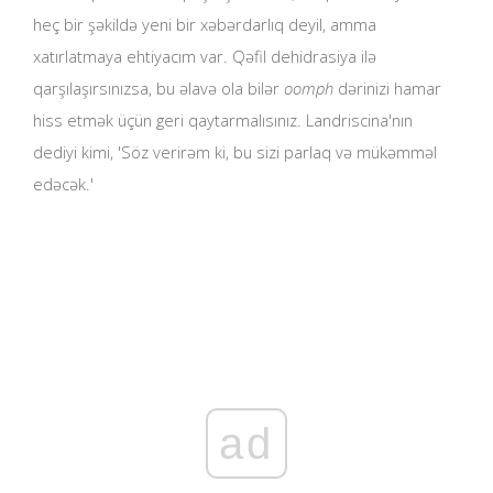
heç bir şəkildə yeni bir xəbərdarlıq deyil, amma
xatırlatmaya ehtiyacım var. Qəfil dehidrasiya ilə
qarşılaşırsınızsa, bu əlavə ola bilər
oomph
dərinizi hamar
hiss etmək üçün geri qaytarmalısınız. Landriscina'nın
dediyi kimi, 'Söz verirəm ki, bu sizi parlaq və mükəmməl
edəcək.'
ad