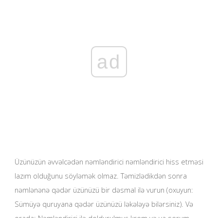
ad
Üzünüzün əvvəlcədən nəmləndirici nəmləndirici hiss etməsi
lazım olduğunu söyləmək olmaz. Təmizlədikdən sonra
nəmlənənə qədər üzünüzü bir dəsmal ilə vurun (oxuyun:
Sümüyə quruyana qədər üzünüzü ləkələyə bilərsiniz). Və