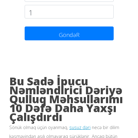
GöndəR
Bu Sadə İpucu
Nəmləndirici Dəriyə
Qulluq Məhsullarımı
10 Dəfə Daha Yaxşı
Çalışdırdı
Sönük olmaq üçün oyanmaq,
susuz dəri
necə bir dilim
kəsməyindən asılı olmayaraq sürüklənir. Ancaq bütün