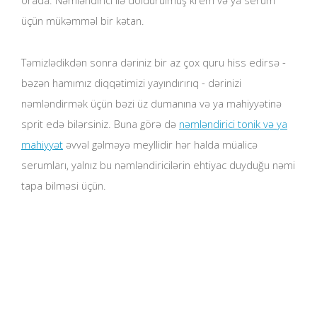
orada: Nəmləndirici ilə doldurulmuş krem ​​və ya serum
üçün mükəmməl bir kətan.
Təmizlədikdən sonra dəriniz bir az çox quru hiss edirsə -
bəzən hamımız diqqətimizi yayındırırıq - dərinizi
nəmləndirmək üçün bəzi üz dumanına və ya mahiyyətinə
sprit edə bilərsiniz. Buna görə də
nəmləndirici tonik və ya
mahiyyət
əvvəl gəlməyə meyllidir
hər halda müalicə
serumları, yalnız bu nəmləndiricilərin ehtiyac duyduğu nəmi
tapa bilməsi üçün.