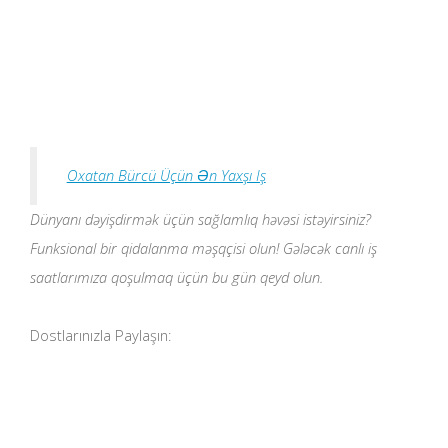
Oxatan Bürcü Üçün Ən Yaxşı Iş
Dünyanı dəyişdirmək üçün sağlamlıq həvəsi istəyirsiniz?
Funksional bir qidalanma məşqçisi olun! Gələcək canlı iş
saatlarımıza qoşulmaq üçün bu gün qeyd olun.
Dostlarınızla Paylaşın: