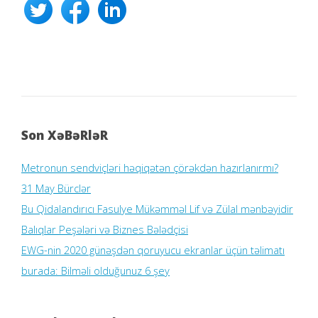
Son XəBəRləR
Metronun sendviçləri həqiqətən çörəkdən hazırlanırmı?
31 May Bürclər
Bu Qidalandırıcı Fasulye Mükəmməl Lif və Zülal mənbəyidir
Balıqlar Peşələri və Biznes Bələdçisi
EWG-nin 2020 günəşdən qoruyucu ekranlar üçün təlimatı
burada: Bilməli olduğunuz 6 şey