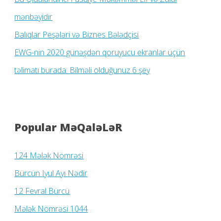
mənbəyidir
Balıqlar Peşələri və Biznes Bələdçisi
EWG-nin 2020 günəşdən qoruyucu ekranlar üçün
təlimatı burada: Bilməli olduğunuz 6 şey
Popular MəQaləLəR
124 Mələk Nömrəsi
Bürcün Iyul Ayı Nədir
12 Fevral Bürcü
Mələk Nömrəsi 1044