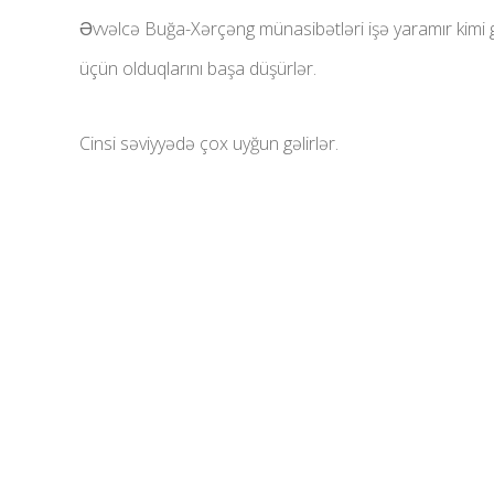
Əvvəlcə Buğa-Xərçəng münasibətləri işə yaramır kimi g
üçün olduqlarını başa düşürlər.
Cinsi səviyyədə çox uyğun gəlirlər.