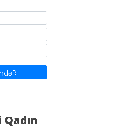
ndəR
i Qadın