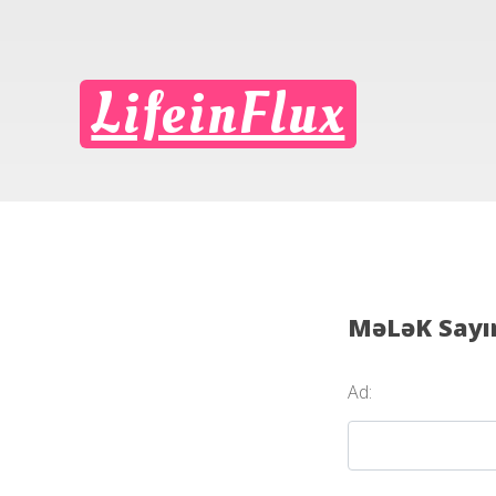
LifeinFlux
MəLəK Sayın
Ad: