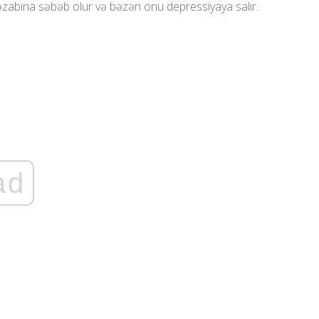
 əzabına səbəb olur və bəzən onu depressiyaya salır.
ad