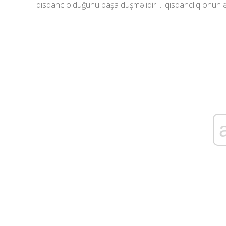
qısqanc olduğunu başa düşməlidir ... qısqanclıq onun