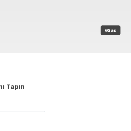
ƏSas
ı Tapın