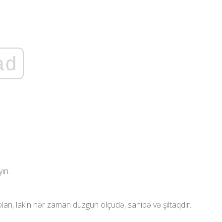
ad
ın.
lan, lakin hər zaman düzgün ölçüdə, sahibə və şıltaqdır.