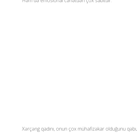
Həm də emosional cəhətdən çox sabitdir.
Xərçəng qadını, onun çox mühafizəkar olduğunu qəbul e