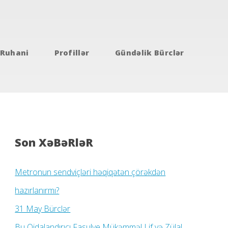
Ruhani
Profillər
Gündəlik Bürclər
Son XəBəRləR
Metronun sendviçləri həqiqətən çörəkdən
hazırlanırmı?
31 May Bürclər
Bu Qidalandırıcı Fasulye Mükəmməl Lif və Zülal