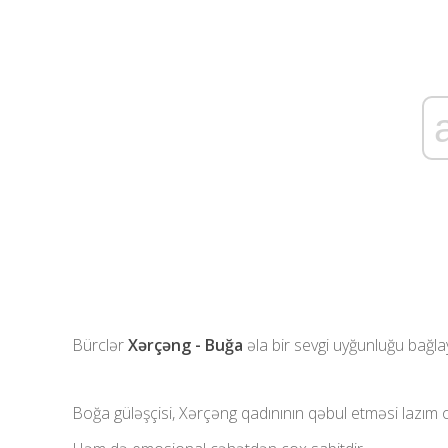
Bürclər
Xərçəng - Buğa
əla bir sevgi uyğunluğu bağlay
Boğa güləşçisi, Xərçəng qadınının qəbul etməsi lazım o