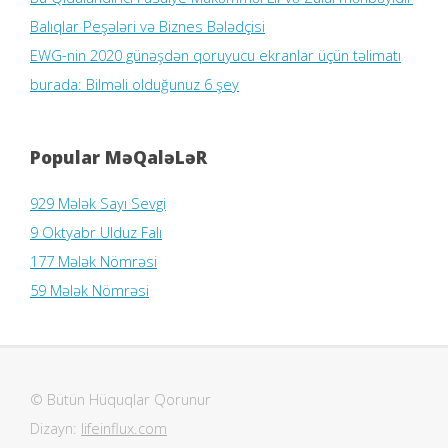
Balıqlar Peşələri və Biznes Bələdçisi
EWG-nin 2020 günəşdən qoruyucu ekranlar üçün təlimatı
burada: Bilməli olduğunuz 6 şey
Popular MəQaləLəR
929 Mələk Sayı Sevgi
9 Oktyabr Ulduz Falı
177 Mələk Nömrəsi
59 Mələk Nömrəsi
© Bütün Hüquqlar Qorunur
Dizayn:
lifeinflux.com