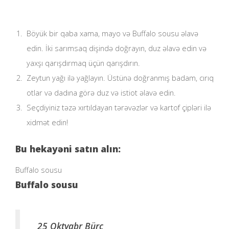
Böyük bir qaba xama, mayo və Buffalo sousu əlavə
edin. İki sarımsaq dişində doğrayın, duz əlavə edin və
yaxşı qarışdırmaq üçün qarışdırın.
Zeytun yağı ilə yağlayın. Üstünə doğranmış badam, cırıq
otlar və dadına görə duz və istiot əlavə edin.
Seçdiyiniz təzə xırtıldayan tərəvəzlər və kartof çipləri ilə
xidmət edin!
Bu hekayəni satın alın:
Buffalo sousu
Buffalo sousu
25 Oktyabr Bürc