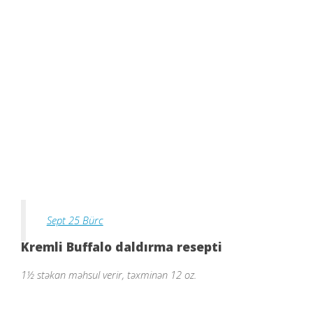
Sept 25 Bürc
Kremli Buffalo daldırma resepti
1½ stəkan məhsul verir, təxminən 12 oz.