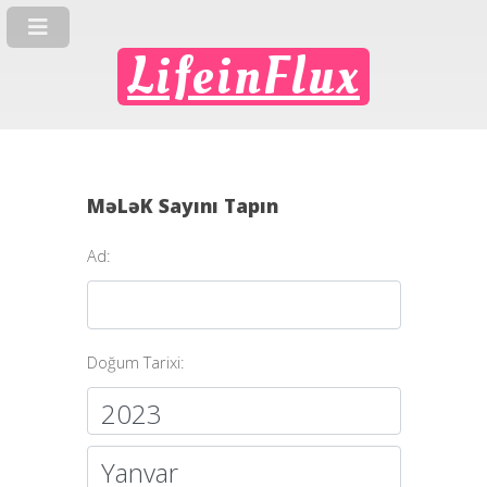
LifeinFlux
MəLəK Sayını Tapın
Ad:
Doğum Tarixi: