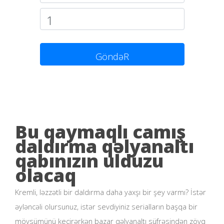
GöndəR
Bu qaymaqlı camış
daldırma qəlyanaltı
qabınızın ulduzu
olacaq
Kremli, ləzzətli bir daldırma daha yaxşı bir şey varmı? İstər
əyləncəli olursunuz, istər sevdiyiniz serialların başqa bir
mövsümünü keçirərkən bazar qəlyanaltı süfrəsindən zövq