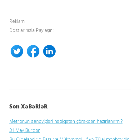
Reklam
Dostlarınızla Paylaşın:
Son XəBəRləR
Metronun sendviçləri həqiqətən çörəkdən hazırlanırmı?
31 May Bürclər
Bu Qidalandırıcı Fasulye Mükəmməl Lif və Zülal mənbəyidir