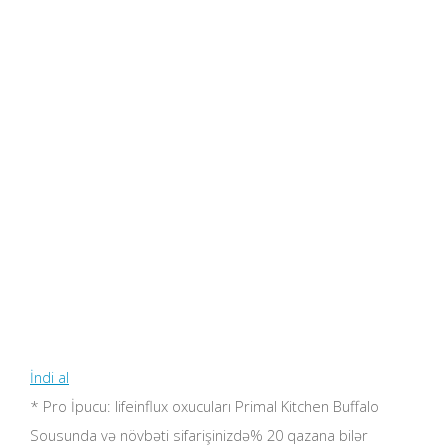
İndi al
* Pro İpucu: lifeinflux oxucuları Primal Kitchen Buffalo
Sousunda və növbəti sifarişinizdə% 20 qazana bilər