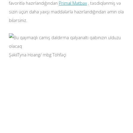
favoritlə hazırlandığından
Primal Mətbəx
, təsdiqlənmiş və
sizin üçün daha yaxşı maddələrlə hazırlandığından əmin ola
bilərsiniz.
Şəkil
Tyna Hoang
/ mbg Töhfəçi