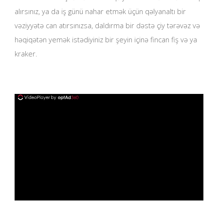
alırsınız, ya da iş günü nahar etmək üçün qəlyanaltı bir
vəziyyətə can atırsınızsa, daldırma bir dəstə çiy tərəvəz və
həqiqətən yemək istədiyiniz bir şeyin içinə fincan fiş və ya
kraker.
ad