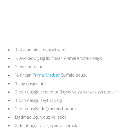
1 stəkan bitki mənşəli xama
½ Avokado yağı ilə fincan Primal Kitchen Mayo
2 diş sarımsaq
⅓ fincan
Primal Mətbəx
Buffalo sousu
1 çay qaşığı. duz
2 osh qaşığı. cırıq otlar (kişniş və ya kərəviz yarpaqları)
1 osh qaşığı. zeytun yağı
2 osh qaşığı. doğranmış badam
Dadmaq üçün duz və istiot
Xidmət üçün qarışıq xırdalanmalar