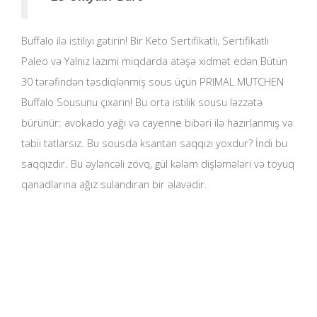
Buffalo ilə istiliyi gətirin! Bir Keto Sertifikatlı, Sertifikatlı
Paleo və Yalnız lazımi miqdarda atəşə xidmət edən Bütün
30 tərəfindən təsdiqlənmiş sous üçün PRIMAL MUTCHEN
Buffalo Sousunu çıxarın! Bu orta istilik sousu ləzzətə
bürünür: avokado yağı və cayenne bibəri ilə hazırlanmış və
təbii tatlarsız. Bu sousda ksantan saqqızı yoxdur? İndi bu
saqqızdır. Bu əyləncəli zövq, gül kələm dişləmələri və toyuq
qanadlarına ağız sulandıran bir əlavədir.