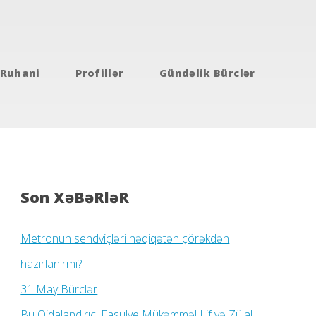
Ruhani
Profillər
Gündəlik Bürclər
Son XəBəRləR
Metronun sendviçləri həqiqətən çörəkdən
hazırlanırmı?
31 May Bürclər
Bu Qidalandırıcı Fasulye Mükəmməl Lif və Zülal