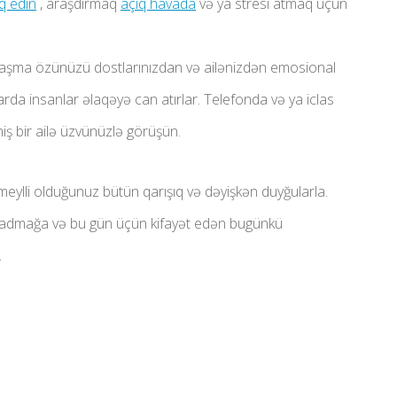
q edin
, araşdırmaq
açıq havada
və ya stresi atmaq üçün
aşma özünüzü dostlarınızdan və ailənizdən emosional
rda insanlar əlaqəyə can atırlar. Telefonda və ya iclas
iş bir ailə üzvünüzlə görüşün.
eylli olduğunuz bütün qarışıq və dəyişkən duyğularla.
dadmağa və bu gün üçün kifayət edən bugünkü
.