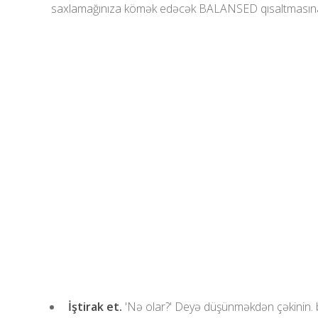
saxlamağınıza kömək edəcək BALANSED qısaltmasına 
İştirak et.
'Nə olar?' Deyə düşünməkdən çəkinin. b