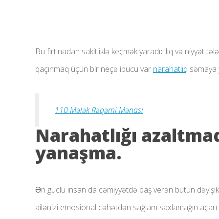
Bu fırtınadan sakitliklə keçmək yaradıcılıq və niyyət
qaçınmaq üçün bir neçə ipucu var
narahatlıq
səmaya y
110 Mələk Rəqəmi Mənası
Narahatlığı azaltmaq
yanaşma.
Ən güclü insan da cəmiyyətdə baş verən bütün dəyişiklik
ailənizi emosional cəhətdən sağlam saxlamağın açarı 