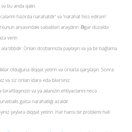
 və bu anda qalın.
cələrim hazırda narahatdır' və 'narahat hiss edirəm'.
rxunun arxasındakı səbəbləri araşdırın. Əgər düzəldə
azə verin.
la tibbdir. Onları dostlarınızla paylaşın və ya bir bağlama
iklər olduğuna diqqət yetirin və onlarla qarşılaşın. Sonra
ız və siz onları idarə edə bilərsiniz.
ə tərəfdaşınızın və ya ailənizin ehtiyaclarını necə
rveballs gəlsə narahatlığı azaldır.
iniz şeylərə diqqət yetirin. Hər hansı bir problemi həll