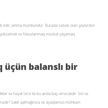
 tələb edir, amma mümkündür. Burada səbəb olan şeylərdən
üksəlmək və fokuslanmaq müsbət yaşamaq .
 üçün balanslı bir
lər və həyat tərzi ilə bu anda baş verəcəkdir. Sizi və
nədir? Sakit qalmağınıza və ayaqlarınızı möhkəm