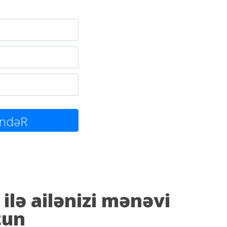
ndəR
ilə ailənizi mənəvi
tun