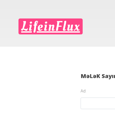
LifeinFlux
MəLəK Sayın
Ad: