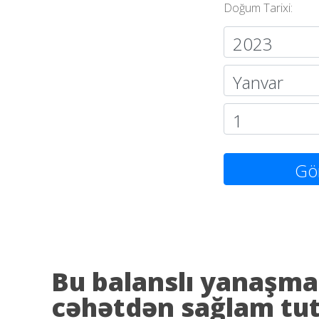
Doğum Tarixi:
Gö
Bu balanslı yanaşma 
cəhətdən sağlam tu