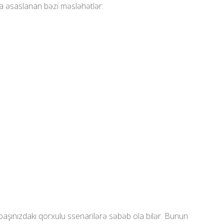
əsaslanan bəzi məsləhətlər:
aşınızdakı qorxulu ssenarilərə səbəb ola bilər. Bunun