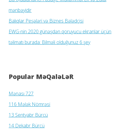
mənbəyidir
Balıqlar Peşələri və Biznes Bələdçisi
EWG-nin 2020 günəşdən qoruyucu ekranlar üçün
təlimatı burada: Bilməli olduğunuz 6 şey
Popular MəQaləLəR
Mənası 727
116 Mələk Nömrəsi
13 Sentyabr Bürcü
14 Dekabr Bürcü