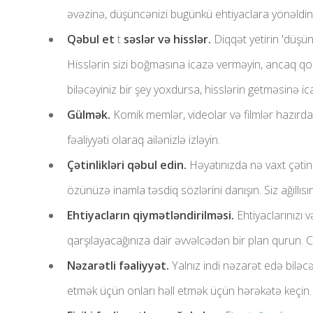
əvəzinə, düşüncənizi bugünkü ehtiyaclara yönəldin
Qəbul et
t
səslər və hisslər.
Diqqət yetirin 'düşün
Hisslərin sizi boğmasına icazə verməyin, ancaq qo
biləcəyiniz bir şey yoxdursa, hisslərin getməsinə ic
Gülmək.
Komik memlər, videolar və filmlər hazırda ə
fəaliyyəti olaraq ailənizlə izləyin.
Çətinlikləri qəbul edin.
Həyatınızda nə vaxt çətinl
özünüzə inamla təsdiq sözlərini danışın. Siz ağıllısın
Ehtiyacların qiymətləndirilməsi.
Ehtiyaclarınızı v
qarşılayacağınıza dair əvvəlcədən bir plan qurun. Cu
Nəzarətli fəaliyyət.
Yalnız indi nəzarət edə biləcəy
etmək üçün onları həll etmək üçün hərəkətə keçin.