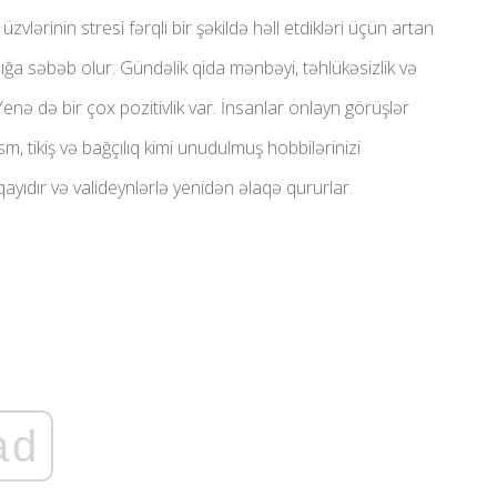
lərinin stresi fərqli bir şəkildə həll etdikləri üçün artan
tlığa səbəb olur. Gündəlik qida mənbəyi, təhlükəsizlik və
Yenə də bir çox pozitivlik var. İnsanlar onlayn görüşlər
Rəsm, tikiş və bağçılıq kimi unudulmuş hobbilərinizi
qayıdır və valideynlərlə yenidən əlaqə qururlar.
ad