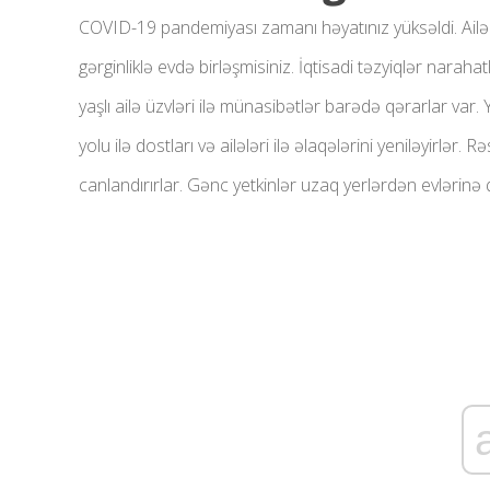
COVID-19 pandemiyası zamanı həyatınız yüksəldi. Ailə üzv
gərginliklə evdə birləşmisiniz. İqtisadi təzyiqlər naraha
yaşlı ailə üzvləri ilə münasibətlər barədə qərarlar var. 
yolu ilə dostları və ailələri ilə əlaqələrini yeniləyirlər. 
canlandırırlar. Gənc yetkinlər uzaq yerlərdən evlərinə 