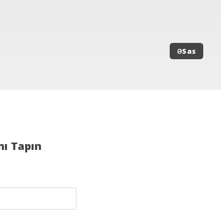
ƏSas
ı Tapın