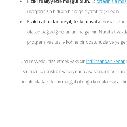
Fiziki fəaliyyətlə məşğul olun.
Et
ortağınızla məş
uşaqlarınızla birlikdə bir rəqs ziyafəti təşkil edin.
Fiziki cəhətdən deyil, fiziki məsafə.
Sosial uzaql
olaraq bağladığınız anlamına gəlmir. Narahat vaxtla
proqramı vasitəsilə köhnə bir dostunuzla və ya gen
Ümumiyyətlə, hiss etmək yaxşıdır
indi insandan kənar
m
Özünüzü balanslı bir yanaşmada əsaslandırmaq anı 
problemlərlə effektiv məşğul olmağa kömək edəcəkdir